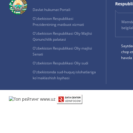
Respublik
Davlat hukumat Portali
O'zbekiston Respublikasi
Matnda 
Prezidentining matbuot xizmati
belgil
O'zbekiston Respublikasi Oliy Majlisi
Qonunchilik palatasi
Saytda
O'zbekiston Respublikasi Oliy majlisi
chop e
Senati
havola 
O'zbekiston Respublikasi Oliy sudi
O'zbekistonda sud-huquq islohatlariga
ko'maklashish loyihasi