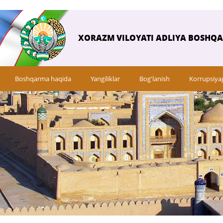
XORAZM VILOYATI ADLIYA BOSHQ
Boshqarma haqida
Yangiliklar
Bog'lanish
Korrupsiya