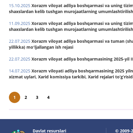
15.10.2025
Xorazm viloyat adliya boshqarmasi va uning tizim
shaxslardan kelib tushgan murojaatlarning umumlashtirilishi 
11.09.2025
Xorazm viloyat adliya boshqarmasi va uning tizim
shaxslardan kelib tushgan murojaatlarning umumlashtirilishi 
22.07.2025
Xorazm viloyat adliya boshqarmasi va tuman (shaha
yillikka) moʻljallangan ish rejasi
22.07.2025
Xorazm viloyat adliya boshqarmasining 2025-yil III 
14.07.2025
Xorazm viloyati adliya boshqarmasining 2025 yiln
xizmat uylari, Xarid komissiya tarkibi, Xarid rejalari toʼgʼris
1
2
3
4
Davlat resurslari
© 2009-2