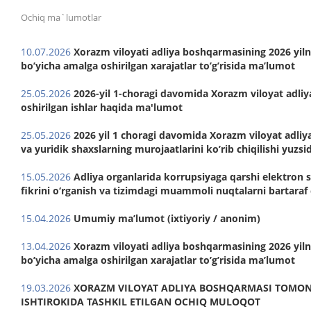
Ochiq ma`lumotlar
10.07.2026
Xorazm viloyati adliya boshqarmasining 2026 yil
boʼyicha amalga oshirilgan xarajatlar toʼgʼrisida maʼlumot
25.05.2026
2026-yil 1-choragi davomida Xorazm viloyat adli
oshirilgan ishlar haqida ma'lumot
25.05.2026
2026 yil 1 choragi davomida Xorazm viloyat adli
va yuridik shaxslarning murojaatlarini ko’rib chiqilishi yuzs
15.05.2026
Adliya organlarida korrupsiyaga qarshi elektron 
fikrini o‘rganish va tizimdagi muammoli nuqtalarni bartaraf 
15.04.2026
Umumiy ma’lumot (ixtiyoriy / anonim)
13.04.2026
Xorazm viloyati adliya boshqarmasining 2026 yil
boʼyicha amalga oshirilgan xarajatlar toʼgʼrisida maʼlumot
19.03.2026
XORAZM VILOYAT ADLIYA BOSHQARMASI TOMON
ISHTIROKIDA TASHKIL ETILGAN OCHIQ MULOQOT