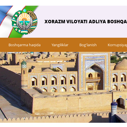
XORAZM VILOYATI ADLIYA BOSHQ
Boshqarma haqida
Yangiliklar
Bog'lanish
Korrupsiya