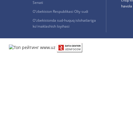
chop e
Senati
havola 
O'zbekiston Respublikasi Oliy sudi
O'zbekistonda sud-huquq islohatlariga
ko'maklashish loyihasi