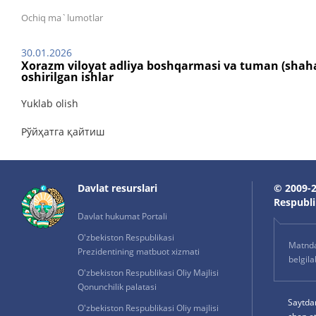
Ochiq ma`lumotlar
30.01.2026
Xorazm viloyat adliya boshqarmasi va tuman (shaha
oshirilgan ishlar
Yuklab olish
Рўйҳатга қайтиш
Davlat resurslari
© 2009-2
Respublik
Davlat hukumat Portali
O'zbekiston Respublikasi
Matnda 
Prezidentining matbuot xizmati
belgil
O'zbekiston Respublikasi Oliy Majlisi
Qonunchilik palatasi
Saytda
O'zbekiston Respublikasi Oliy majlisi