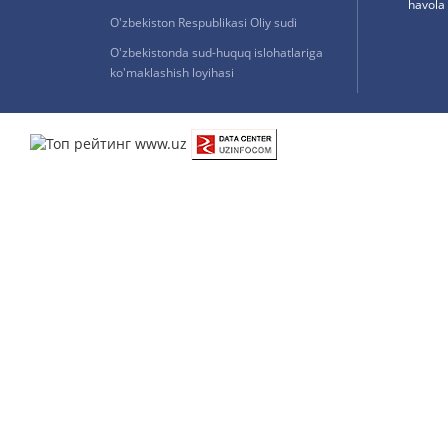
havola 
O'zbekiston Respublikasi Oliy sudi
O'zbekistonda sud-huquq islohatlariga
ko'maklashish loyihasi