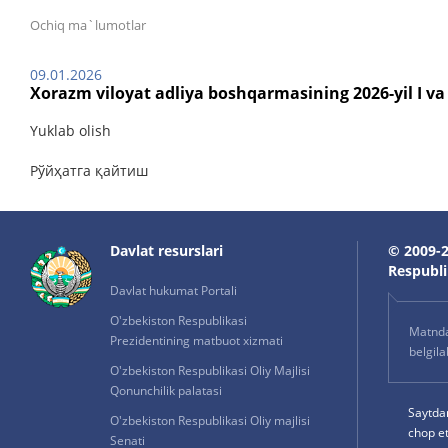
Ochiq ma`lumotlar
09.01.2026
Xorazm viloyat adliya boshqarmasining 2026-yil I va I
Yuklab olish
Рўйҳатга қайтиш
Davlat resurslari
© 2009-2
Respublik
Davlat hukumat Portali
O'zbekiston Respublikasi
Matnda 
Prezidentining matbuot xizmati
belgil
O'zbekiston Respublikasi Oliy Majlisi
Qonunchilik palatasi
Saytda
O'zbekiston Respublikasi Oliy majlisi
chop e
Senati