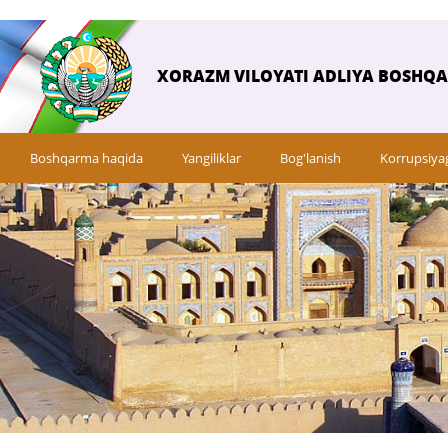
XORAZM VILOYATI ADLIYA BOSHQ
Boshqarma haqida
Yangiliklar
Bog'lanish
Korrupsiya