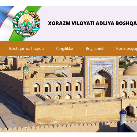
XORAZM VILOYATI ADLIYA BOSHQ
Boshqarma haqida
Yangiliklar
Bog'lanish
Korrupsiya