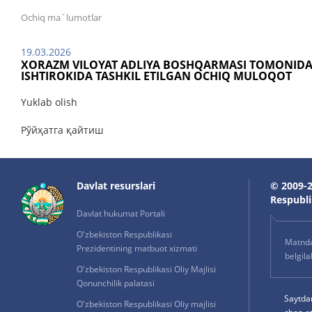
Ochiq ma`lumotlar
19.03.2026
XORAZM VILOYAT ADLIYA BOSHQARMASI TOMONIDA
ISHTIROKIDA TASHKIL ETILGAN OCHIQ MULOQOT
Yuklab olish
Рўйҳатга қайтиш
Davlat resurslari
© 2009-2
Respublik
Davlat hukumat Portali
O'zbekiston Respublikasi
Matnda 
Prezidentining matbuot xizmati
belgil
O'zbekiston Respublikasi Oliy Majlisi
Qonunchilik palatasi
Saytda
O'zbekiston Respublikasi Oliy majlisi