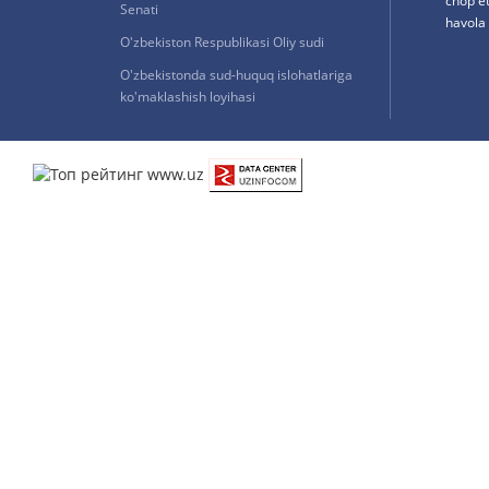
chop e
Senati
havola 
O'zbekiston Respublikasi Oliy sudi
O'zbekistonda sud-huquq islohatlariga
ko'maklashish loyihasi