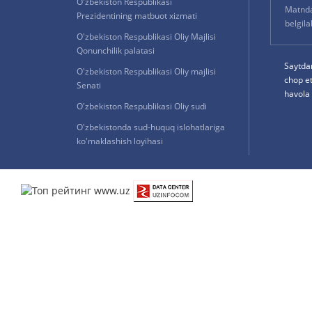
O'zbekiston Respublikasi
Matnda 
Prezidentining matbuot xizmati
belgil
O'zbekiston Respublikasi Oliy Majlisi
Qonunchilik palatasi
Saytda
O'zbekiston Respublikasi Oliy majlisi
chop e
Senati
havola 
O'zbekiston Respublikasi Oliy sudi
O'zbekistonda sud-huquq islohatlariga
ko'maklashish loyihasi