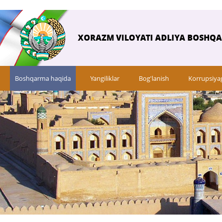
XORAZM VILOYATI ADLIYA BOSHQ
Boshqarma haqida
Yangiliklar
Bog'lanish
Korrupsiya