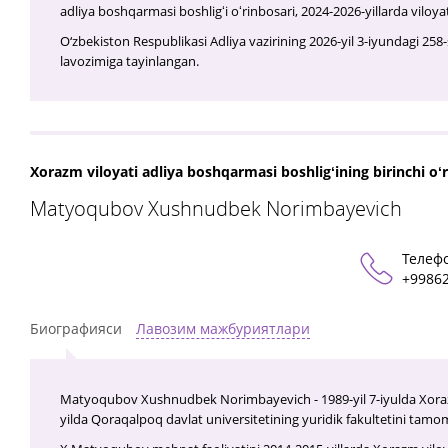
adliya boshqarmasi boshligʻi oʻrinbosari, 2024-2026-yillarda viloya
O‘zbekiston Respublikasi Adliya vazirining 2026-yil 3-iyundagi 258-
lavozimiga tayinlangan.
Xorazm viloyati adliya boshqarmasi boshligʻining birinchi oʻ
Matyoqubov Xushnudbek Norimbayevich
Телеф
+9986
Биографияси
Лавозим мажбуриятлари
Matyoqubov Xushnudbek Norimbayevich - 1989-yil 7-iyulda Xorazm v
yilda Qoraqalpoq davlat universitetining yuridik fakultetini tamo