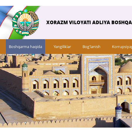
XORAZM VILOYATI ADLIYA BOSHQ
Boshqarma haqida
Yangiliklar
Bog'lanish
Korrupsiya