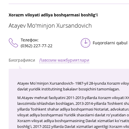
Xorazm viloyati adliya boshqarmasi boshlig'i
Atayev Moʻminjon Xursandovich
Телефон:
Fuqorolarni qabul 
(0362) 227-77-22
Биографияси
Лавозим мажбуриятлари
Atayev Moʻminjon Xursandovich- 1987-yil 28-iyunda Xorazm viloyati
davlat yuridik institutining bakalavr bosqichini tamomlagan.
M.Atayev mehnat faoliyatini 2011-2013-yillarda Xorazm viloyati X
lavozimida ishlashdan boshlagan, 2013-2014-yillarda Toshkent shah
yillarda Toshkent shahar adliya boshqarmasi Notariat, advokatura
viloyat adliya boshqarmasi Yuridik shaxslarni davlat roʻyxatidan o
Xorazm viloyat adliya boshqarmasining Davlat xizmatlari koʻrsatish
boshligʻi, 2017-2022 yillarda Davlat xizmatlari agentligi Xorazm vi