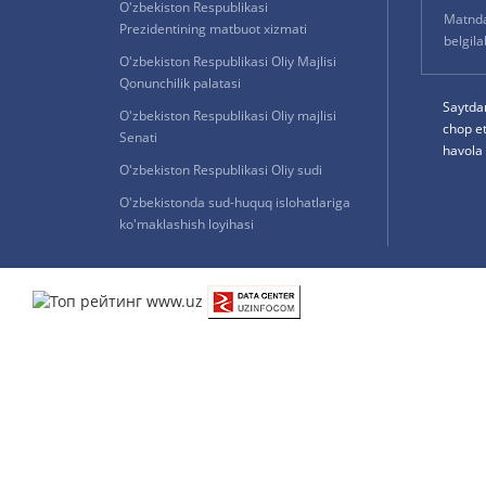
O'zbekiston Respublikasi
Matnda 
Prezidentining matbuot xizmati
belgil
O'zbekiston Respublikasi Oliy Majlisi
Qonunchilik palatasi
Saytda
O'zbekiston Respublikasi Oliy majlisi
chop e
Senati
havola 
O'zbekiston Respublikasi Oliy sudi
O'zbekistonda sud-huquq islohatlariga
ko'maklashish loyihasi