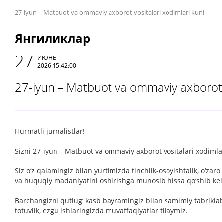
27-iyun – Matbuot va ommaviy axborot vositalari xodimlari kuni
Янгиликлар
27
ИЮНЬ
2026 15:42:00
27-iyun – Matbuot va ommaviy axborot v
Hurmatli jurnalistlar!
Sizni 27-iyun – Matbuot va ommaviy axborot vositalari xodimlar
Siz o‘z qalamingiz bilan yurtimizda tinchlik-osoyishtalik, o‘
va huquqiy madaniyatini oshirishga munosib hissa qo‘shib ke
Barchangizni qutlug‘ kasb bayramingiz bilan samimiy tabriklab
totuvlik, ezgu ishlaringizda muvaffaqiyatlar tilaymiz.