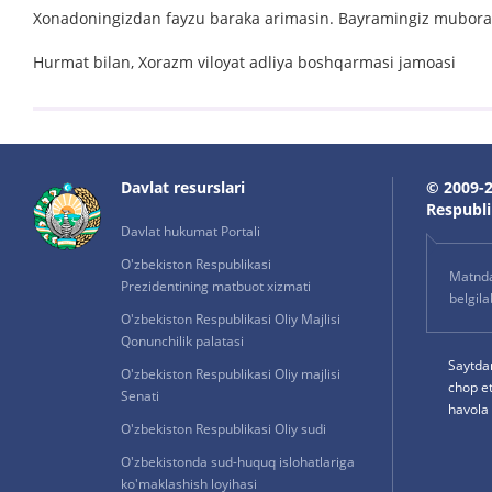
Xonadoningizdan fayzu baraka arimasin. Bayramingiz muborak
Hurmat bilan, Xorazm viloyat adliya boshqarmasi jamoasi
Davlat resurslari
© 2009-2
Respublik
Davlat hukumat Portali
O'zbekiston Respublikasi
Matnda 
Prezidentining matbuot xizmati
belgil
O'zbekiston Respublikasi Oliy Majlisi
Qonunchilik palatasi
Saytda
O'zbekiston Respublikasi Oliy majlisi
chop e
Senati
havola 
O'zbekiston Respublikasi Oliy sudi
O'zbekistonda sud-huquq islohatlariga
ko'maklashish loyihasi