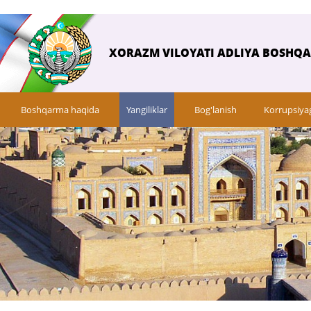
XORAZM VILOYATI ADLIYA BOSHQ
Boshqarma haqida
Yangiliklar
Bog'lanish
Korrupsiya