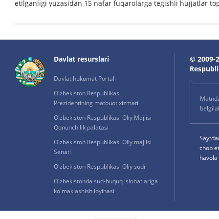
etilganligi yuzasidan 15 nafar fuqarolarga tegishli hujjatlar top
Davlat resurslari
© 2009-2
Respublik
Davlat hukumat Portali
O'zbekiston Respublikasi
Matnda 
Prezidentining matbuot xizmati
belgil
O'zbekiston Respublikasi Oliy Majlisi
Qonunchilik palatasi
Saytda
O'zbekiston Respublikasi Oliy majlisi
chop e
Senati
havola 
O'zbekiston Respublikasi Oliy sudi
O'zbekistonda sud-huquq islohatlariga
ko'maklashish loyihasi