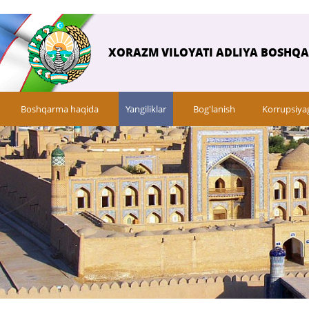
XORAZM VILOYATI ADLIYA BOSHQ
Boshqarma haqida
Yangiliklar
Bog'lanish
Korrupsiya