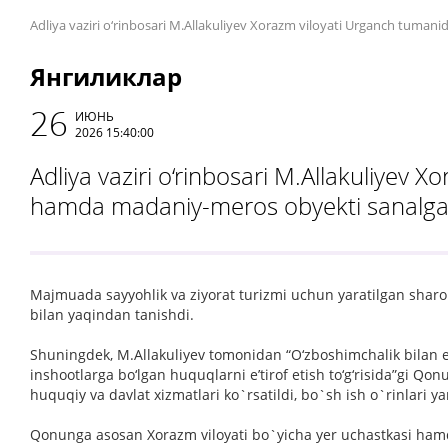
Adliya vaziri o‘rinbosari M.Allakuliyev Xorazm viloyati Urganch tuman
Янгиликлар
26
ИЮНЬ
2026 15:40:00
Adliya vaziri o‘rinbosari M.Allakuliyev X
hamda madaniy-meros obyekti sanalgan 
Majmuada sayyohlik va ziyorat turizmi uchun yaratilgan shar
bilan yaqindan tanishdi.
Shuningdek, M.Allakuliyev tomonidan “O‘zboshimchalik bilan e
inshootlarga bo‘lgan huquqlarni e’tirof etish to‘g‘risida”gi Qo
huquqiy va davlat xizmatlari ko`rsatildi, bo`sh ish o`rinlari ya
Qonunga asosan Xorazm viloyati bo`yicha yer uchastkasi hamd