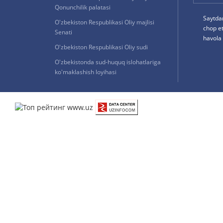
Qonunchilik palatasi
Saytda
O'zbekiston Respublikasi Oliy majlisi
chop e
Senati
havola 
O'zbekiston Respublikasi Oliy sudi
O'zbekistonda sud-huquq islohatlariga
ko'maklashish loyihasi