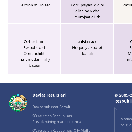
Elektron murojaat
Korrupsiyani oldini
Vazir
olish bo'yicha
murojaat qilish
O‘zbekiston
advice.uz
O
Respublikasi
Huquqiy axborot
R
Qonunchilik
kanali
Mi
maʼlumotlari milliy
int
bazasi
Davlat resurslari
© 2009-2
Respublik
Davlat hukumat Portali
O'zbekiston Respublikasi
Matnda 
Prezidentining matbuot xizmati
belgil
O'zbekiston Respublikasi Oliy Majlisi